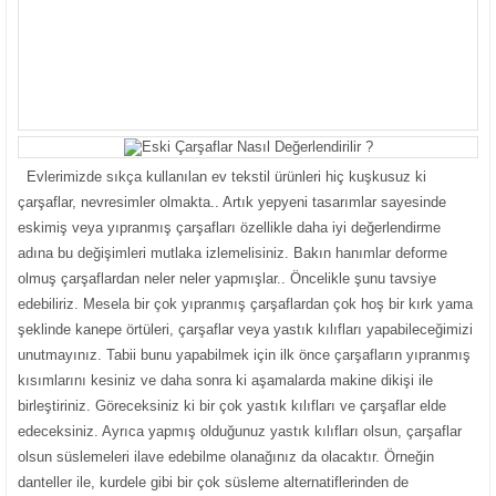
Evlerimizde sıkça kullanılan ev tekstil ürünleri hiç kuşkusuz ki
çarşaflar, nevresimler olmakta.. Artık yepyeni tasarımlar sayesinde
eskimiş veya yıpranmış çarşafları özellikle daha iyi değerlendirme
adına bu değişimleri mutlaka izlemelisiniz. Bakın hanımlar deforme
olmuş çarşaflardan neler neler yapmışlar.. Öncelikle şunu tavsiye
edebiliriz. Mesela bir çok yıpranmış çarşaflardan çok hoş bir kırk yama
şeklinde kanepe örtüleri, çarşaflar veya yastık kılıfları yapabileceğimizi
unutmayınız. Tabii bunu yapabilmek için ilk önce çarşafların yıpranmış
kısımlarını kesiniz ve daha sonra ki aşamalarda makine dikişi ile
birleştiriniz. Göreceksiniz ki bir çok yastık kılıfları ve çarşaflar elde
edeceksiniz. Ayrıca yapmış olduğunuz yastık kılıfları olsun, çarşaflar
olsun süslemeleri ilave edebilme olanağınız da olacaktır. Örneğin
danteller ile, kurdele gibi bir çok süsleme alternatiflerinden de