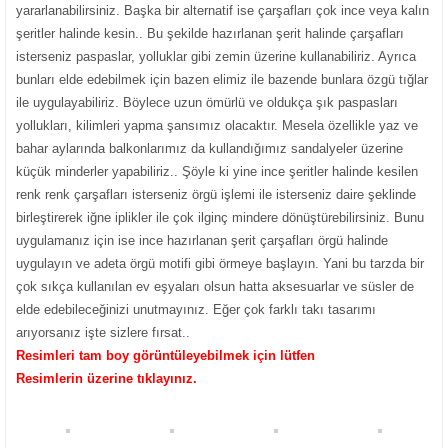
yararlanabilirsiniz. Başka bir alternatif ise çarşafları çok ince veya kalın
şeritler halinde kesin.. Bu şekilde hazırlanan şerit halinde çarşafları
isterseniz paspaslar, yolluklar gibi zemin üzerine kullanabiliriz. Ayrıca
bunları elde edebilmek için bazen elimiz ile bazende bunlara özgü tığlar
ile uygulayabiliriz. Böylece uzun ömürlü ve oldukça şık paspasları
yollukları, kilimleri yapma şansımız olacaktır. Mesela özellikle yaz ve
bahar aylarında balkonlarımız da kullandığımız sandalyeler üzerine
küçük minderler yapabiliriz.. Şöyle ki yine ince şeritler halinde kesilen
renk renk çarşafları isterseniz örgü işlemi ile isterseniz daire şeklinde
birleştirerek iğne iplikler ile çok ilginç mindere dönüştürebilirsiniz. Bunu
uygulamanız için ise ince hazırlanan şerit çarşafları örgü halinde
uygulayın ve adeta örgü motifi gibi örmeye başlayın. Yani bu tarzda bir
çok sıkça kullanılan ev eşyaları olsun hatta aksesuarlar ve süsler de
elde edebileceğinizi unutmayınız. Eğer çok farklı takı tasarımı
arıyorsanız işte sizlere fırsat..
Resimleri tam boy görüntüleyebilmek için lütfen
Resimlerin üzerine tıklayınız.