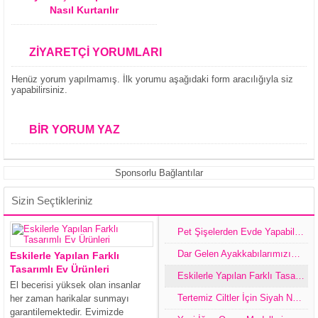
Nasıl Kurtarılır
ZİYARETÇİ YORUMLARI
Henüz yorum yapılmamış. İlk yorumu aşağıdaki form aracılığıyla siz
yapabilirsiniz.
BİR YORUM YAZ
Sponsorlu Bağlantılar
Sizin Seçtikleriniz
Pet Şişelerden Evde Yapabileceğimiz Dekoratif Eşyalar
Dar Gelen Ayakkabılarımızın Evlerimizde Kolay Genişletme Yöntemi Ve Ayakkabıları Muhafaza Etmek,Tasarım İle Değiştirme Yolları
Eskilerle Yapılan Farklı
Tasarımlı Ev Ürünleri
Eskilerle Yapılan Farklı Tasarımlı Ev Ürünleri
El becerisi yüksek olan insanlar
Tertemiz Ciltler İçin Siyah Noktalara Elveda
her zaman harikalar sunmayı
garantilemektedir. Evimizde