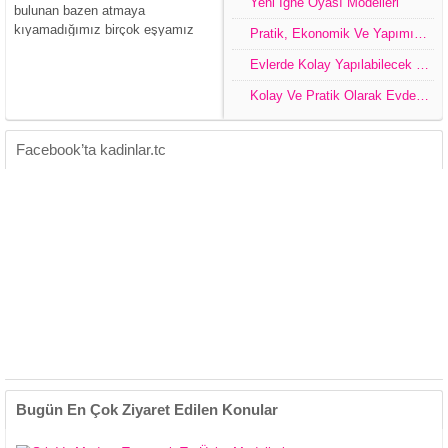
Yeni İğne Oyası Modelleri
bulunan bazen atmaya
kıyamadığımız birçok eşyamız
Pratik, Ekonomik Ve Yapımı Kolay Dekorasyon Ürünleri
olmaktadır. Bu gibi eşyalarımızı
Evlerde Kolay Yapılabilecek Pratik Tasarım Çeşitleri
değerlendirip çok farklı tasarımlar
ile oldukça dikkat çeken
Kolay Ve Pratik Olarak Evde Yapabileceğimiz Dekoratif Ürünler
dekorasyon ürünleri oluşturabiliriz.
Kendi el emeğimiz ve fikrimiz olan
tasarımlar ile...
Facebook’ta kadinlar.tc
Bugün En Çok Ziyaret Edilen Konular