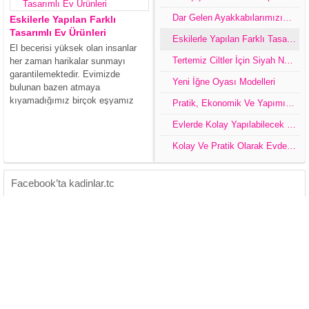
Dar Gelen Ayakkabılarımızın Evlerimizde Kolay Genişletme Yöntemi Ve Ayakkabıları Muhafaza Etmek,Tasarım İle Değiştirme Yolları
Eskilerle Yapılan Farklı
Tasarımlı Ev Ürünleri
Eskilerle Yapılan Farklı Tasarımlı Ev Ürünleri
El becerisi yüksek olan insanlar
Tertemiz Ciltler İçin Siyah Noktalara Elveda
her zaman harikalar sunmayı
garantilemektedir. Evimizde
Yeni İğne Oyası Modelleri
bulunan bazen atmaya
kıyamadığımız birçok eşyamız
Pratik, Ekonomik Ve Yapımı Kolay Dekorasyon Ürünleri
olmaktadır. Bu gibi eşyalarımızı
Evlerde Kolay Yapılabilecek Pratik Tasarım Çeşitleri
değerlendirip çok farklı tasarımlar
ile oldukça dikkat çeken
Kolay Ve Pratik Olarak Evde Yapabileceğimiz Dekoratif Ürünler
dekorasyon ürünleri oluşturabiliriz.
Kendi el emeğimiz ve fikrimiz olan
tasarımlar ile...
Facebook’ta kadinlar.tc