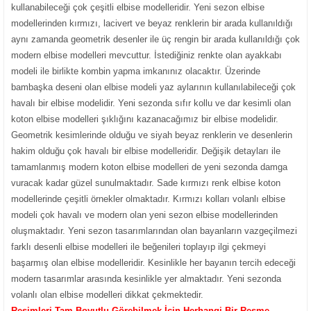
kullanabileceği çok çeşitli elbise modelleridir. Yeni sezon elbise
modellerinden kırmızı, lacivert ve beyaz renklerin bir arada kullanıldığı
aynı zamanda geometrik desenler ile üç rengin bir arada kullanıldığı çok
modern elbise modelleri mevcuttur. İstediğiniz renkte olan ayakkabı
modeli ile birlikte kombin yapma imkanınız olacaktır. Üzerinde
bambaşka deseni olan elbise modeli yaz aylarının kullanılabileceği çok
havalı bir elbise modelidir. Yeni sezonda sıfır kollu ve dar kesimli olan
koton elbise modelleri şıklığını kazanacağımız bir elbise modelidir.
Geometrik kesimlerinde olduğu ve siyah beyaz renklerin ve desenlerin
hakim olduğu çok havalı bir elbise modelleridir. Değişik detayları ile
tamamlanmış modern koton elbise modelleri de yeni sezonda damga
vuracak kadar güzel sunulmaktadır. Sade kırmızı renk elbise koton
modellerinde çeşitli örnekler olmaktadır. Kırmızı kolları volanlı elbise
modeli çok havalı ve modern olan yeni sezon elbise modellerinden
oluşmaktadır. Yeni sezon tasarımlarından olan bayanların vazgeçilmezi
farklı desenli elbise modelleri ile beğenileri toplayıp ilgi çekmeyi
başarmış olan elbise modelleridir. Kesinlikle her bayanın tercih edeceği
modern tasarımlar arasında kesinlikle yer almaktadır. Yeni sezonda
volanlı olan elbise modelleri dikkat çekmektedir.
Resimleri Tam Boyutlu Görebilmek İçin Herhangi Bir Resme