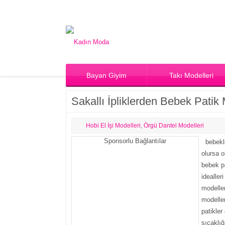
Bayan Giyim
Takı Modelleri
Sakallı İpliklerden Bebek Patik 
Hobi El İşi Modelleri
,
Örgü Dantel Modelleri
Sponsorlu Bağlantılar
bebekl
olursa 
bebek pa
idealler
modeller
modeller
patikler
sıcaklığ