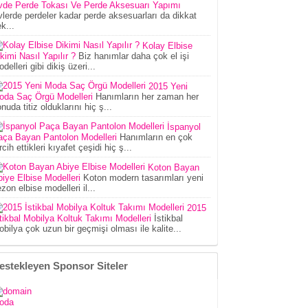
vde Perde Tokası Ve Perde Aksesuarı Yapımı
lerde perdeler kadar perde aksesuarları da dikkat
k...
Kolay Elbise
kimi Nasıl Yapılır ?
Biz hanımlar daha çok el işi
delleri gibi dikiş üzeri...
2015 Yeni
oda Saç Örgü Modelleri
Hanımların her zaman her
nuda titiz olduklarını hiç ş...
İspanyol
aça Bayan Pantolon Modelleri
Hanımların en çok
rcih ettikleri kıyafet çeşidi hiç ş...
Koton Bayan
iye Elbise Modelleri
Koton modern tasarımları yeni
zon elbise modelleri il...
2015
tikbal Mobilya Koltuk Takımı Modelleri
İstikbal
bilya çok uzun bir geçmişi olması ile kalite...
estekleyen Sponsor Siteler
oda