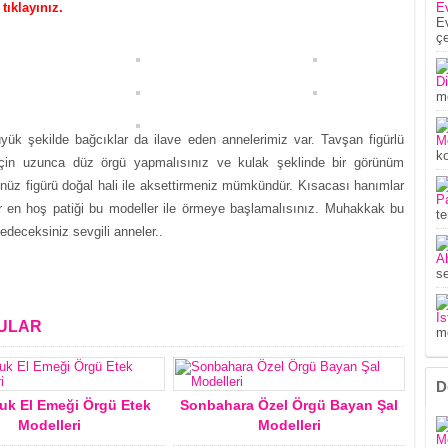
tıklayınız.
E
Ev
çe
Di
mo
ük şekilde bağcıklar da ilave eden annelerimiz var. Tavşan figürlü
M
ko
 için uzunca düz örgü yapmalısınız ve kulak şeklinde bir görünüm
üz figürü doğal hali ile aksettirmeniz mümkündür. Kısacası hanımlar
P
r en hoş patiği bu modeller ile örmeye başlamalısınız. Muhakkak bu
te
edeceksiniz sevgili anneler..
Ab
se
İs
NULAR
mo
D
uk El Emeği Örgü Etek
Sonbahara Özel Örgü Bayan Şal
Modelleri
Modelleri
M