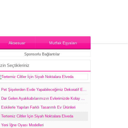
Aksesuar
Mutfak Eşyaları
Sponsorlu Bağlantılar
izin Seçtikleriniz
Pet Şişelerden Evde Yapabileceğimiz Dekoratif Eşyalar
Dar Gelen Ayakkabılarımızın Evlerimizde Kolay Genişletme Yöntemi Ve Ayakkabıları Muhafaza Etmek,Tasarım İle Değiştirme Yolları
Eskilerle Yapılan Farklı Tasarımlı Ev Ürünleri
Tertemiz Ciltler İçin Siyah Noktalara Elveda
Yeni İğne Oyası Modelleri