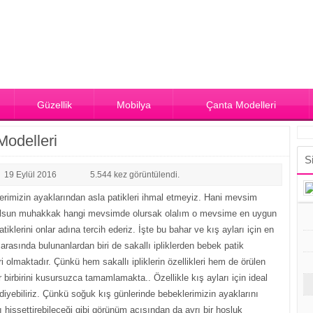
Güzellik
Mobilya
Çanta Modelleri
Modelleri
S
19 Eylül
2016
5.544
kez görüntülendi.
erimizin ayaklarından asla patikleri ihmal etmeyiz. Hani mevsim
olsun muhakkak hangi mevsimde olursak olalım o mevsime en uygun
tiklerini onlar adına tercih ederiz. İşte bu bahar ve kış ayları için en
i arasında bulunanlardan biri de sakallı ipliklerden bebek patik
i olmaktadır. Çünkü hem sakallı ipliklerin özellikleri hem de örülen
 birbirini kusursuzca tamamlamakta.. Özellikle kış ayları için ideal
 diyebiliriz. Çünkü soğuk kış günlerinde bebeklerimizin ayaklarını
ı hissettirebileceği gibi görünüm açısından da ayrı bir hoşluk