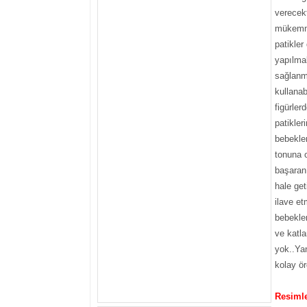
verecekt
mükemme
patikler
yapılmak
sağlanma
kullanab
figürlerd
patikler
bebekle
tonuna 
başaran
hale get
ilave e
bebekler
ve katl
yok..Yan
kolay ör
Resimle