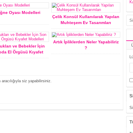
K
İğne Oyası Modelleri
Çelik Konsül Kullanılarak Yapılan
Muhteşem Ev Tasarımları
Artık İpliklerden Neler Yapabiliriz
Ü
ukları ve Bebekler İçin
?
da El Örgüsü Kıyafet
Lü
Modelleri
acılığıyla siz yapabilirsiniz.
S
Si
T