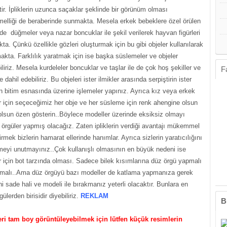
ir. İpliklerin uzunca saçaklar şeklinde bir görünüm olması
lliği de beraberinde sunmakta. Mesela erkek bebeklere özel örülen
 de düğmeler veya nazar boncuklar ile şekil verilerek hayvan figürleri
ta. Çünkü özellikle gözleri oluşturmak için bu gibi objeler kullanılarak
kta. Farklılık yaratmak için ise başka süslemeler ve objeler
iliriz. Mesela kurdeleler boncuklar ve taşlar ile de çok hoş şekiller ve
F
e dahil edebiliriz. Bu objeleri ister ilmikler arasında serpiştirin ister
in bitim esnasında üzerine işlemeler yapınız. Ayrıca kız veya erkek
r için seçeceğimiz her obje ve her süsleme için renk ahengine olsun
olsun özen gösterin..Böylece modeller üzerinde eksiksiz olmayı
 örgüler yapmış olacağız. Zaten ipliklerin verdiği avantajı mükemmel
irmek bizlerin hamarat ellerinde hanımlar. Ayrıca sizlerin yaratıcılığını
tmeyi unutmayınız..Çok kullanışlı olmasının en büyük nedeni ise
 için bot tarzında olması. Sadece bilek kısımlarına düz örgü yapmalı
amalı..Ama düz örgüyü bazı modeller de katlama yapmanıza gerek
i sade hali ve modeli ile bırakmanız yeterli olacaktır. Bunlara en
gülerden birisidir diyebiliriz.
REKLAM
B
ri tam boy görüntüleyebilmek için lütfen küçük resimlerin